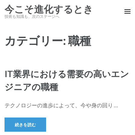
コ
今こそ進化するとき
ン
技術も知識も、次のステージへ
テ
ン
ツ
カテゴリー:
職種
へ
ス
キ
ッ
IT業界における需要の高いエン
プ
ジニアの職種
(Enter
を
押
テクノロジーの進歩によって、今や身の回り …
す)
続きを読む