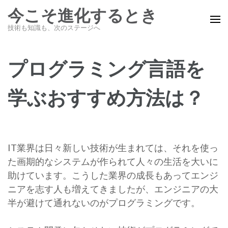
コ
今こそ進化するとき
ン
技術も知識も、次のステージへ
テ
ン
ツ
プログラミング言語を
へ
ス
学ぶおすすめ方法は？
キ
ッ
プ
(Enter
IT業界は日々新しい技術が生まれては、それを使っ
を
た画期的なシステムが作られて人々の生活を大いに
押
助けています。こうした業界の成長もあってエンジ
す)
ニアを志す人も増えてきましたが、エンジニアの大
半が避けて通れないのがプログラミングです。